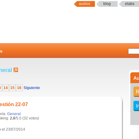
audios
blog
elabs
a
neral
Au
3
14
15
16
Siguiente
R
estión 22-07
I
oría:
General
king:
2.8
/5.0 (32 votos)
p
el 23/07/2014