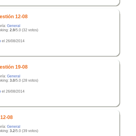
estión 12-08
oría:
General
king:
2.9
/5.0 (32 votos)
p
el 26/08/2014
estión 19-08
oría:
General
king:
3.0
/5.0 (28 votos)
p
el 26/08/2014
 12-08
oría:
General
king:
3.2
/5.0 (39 votos)