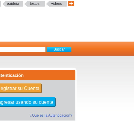
paideia
textos
videos
tenticación
egistrar su Cuenta
ngresar usando su cuenta
¿Qué es la Autenticación?