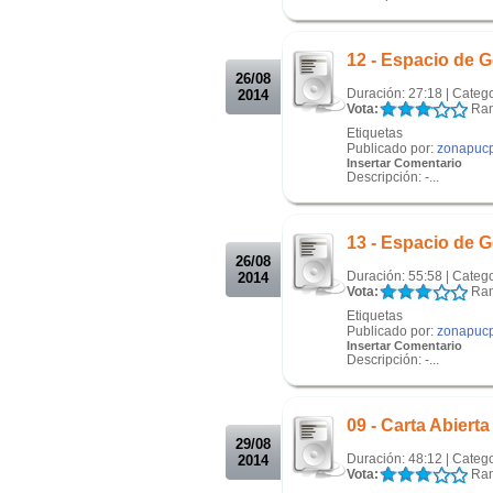
.
.
12 - Espacio de G
26/08
Duración: 27:18 | Categ
2014
Vota:
Ran
Etiquetas
Publicado por:
zonapuc
Insertar Comentario
Descripción: -...
.
.
13 - Espacio de G
26/08
Duración: 55:58 | Categ
2014
Vota:
Ran
Etiquetas
Publicado por:
zonapuc
Insertar Comentario
Descripción: -...
.
.
09 - Carta Abierta
29/08
Duración: 48:12 | Categ
2014
Vota:
Ran