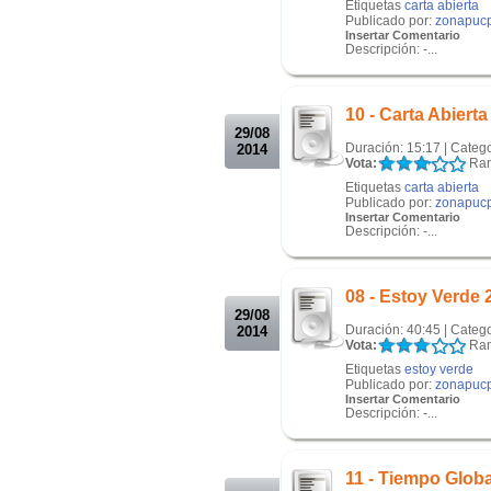
Etiquetas
carta abierta
Publicado por:
zonapuc
Insertar Comentario
Descripción: -...
.
.
10 - Carta Abierta
29/08
Duración: 15:17 | Categ
2014
Vota:
Ran
Etiquetas
carta abierta
Publicado por:
zonapuc
Insertar Comentario
Descripción: -...
.
.
08 - Estoy Verde 
29/08
Duración: 40:45 | Categ
2014
Vota:
Ran
Etiquetas
estoy verde
Publicado por:
zonapuc
Insertar Comentario
Descripción: -...
.
.
11 - Tiempo Globa