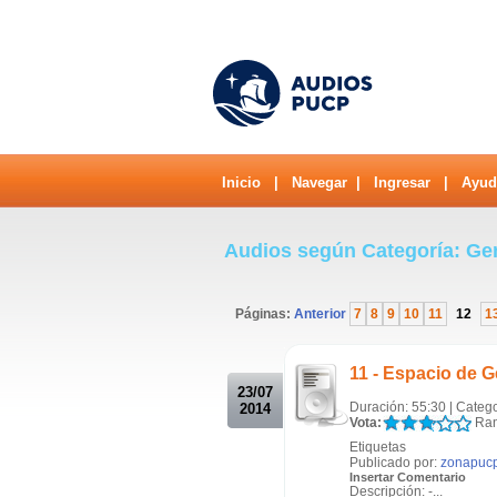
Inicio
|
Navegar
|
Ingresar
|
Ayud
Audios según Categoría: Ge
Páginas:
Anterior
7
8
9
10
11
12
1
.
11 - Espacio de G
23/07
Duración: 55:30 | Categ
2014
Vota:
Ran
Etiquetas
Publicado por:
zonapuc
Insertar Comentario
Descripción: -...