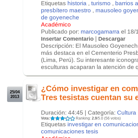
Etiquetas
historia
,
turismo
,
barrios a
presbítero maestro
,
mausoleo goye
de goyeneche
Académico
Publicado por:
marcogamarra
el 18/
|
Insertar Comentario
Descargar
Descripción: El Mausoleo Goyenech
más destaca en el Cementerio Presb
(Lima, Perú). Su interesante iconog
esculturas acaparan la atención de qu
.
.
¿Cómo investigar en com
25/04
Tres tesistas cuentan su 
2013
Duración: 44:45 | Categoría:
Cultura
Vota:
Ranking:
2.9
/5.0 (56 votos)
Etiquetas
investigar en comunicacio
comunicaciones tesis