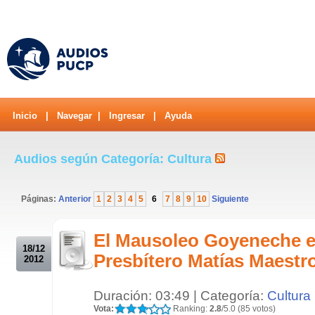
Inicio
|
Navegar
|
Ingresar
|
Ayuda
Audios según Categoría: Cultura
Páginas:
Anterior
1
2
3
4
5
6
7
8
9
10
Siguiente
.
El Mausoleo Goyeneche e
18/12
Presbítero Matías Maestr
2012
Duración: 03:49 | Categoría:
Cultura
Vota:
Ranking:
2.8
/5.0 (85 votos)