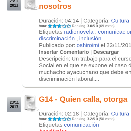
23/11
nosotros
2013
Duración: 04:14 | Categoría:
Cultura
Vota:
Ranking:
3.0
/5.0 (69 votos)
Etiquetas
radionovela
,
comunicacion
discriminación
,
inclusión
Publicado por:
oshiroimi
el 23/11/20
|
Insertar Comentario
Descargar
Descripción: Un trabajo para el cur
Social en el que se expone el caso 
muchacho ayacuchano que debe enfr
discriminación laboral....
.
.
G14 - Quien calla, otorga
23/11
2013
Duración: 02:18 | Categoría:
Cultura
Vota:
Ranking:
3.2
/5.0 (50 votos)
Etiquetas
comunicación