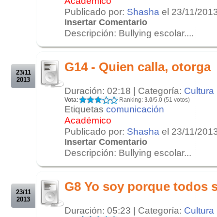
Académico
Publicado por:
Shasha
el 23/11/201
Insertar Comentario
Descripción: Bullying escolar....
.
.
G14 - Quien calla, otorga
23/11
2013
Duración: 02:18 | Categoría:
Cultura
Vota:
Ranking:
3.0
/5.0 (51 votos)
Etiquetas
comunicación
Académico
Publicado por:
Shasha
el 23/11/201
Insertar Comentario
Descripción: Bullying escolar...
.
.
G8 Yo soy porque todos
23/11
2013
Duración: 05:23 | Categoría:
Cultura