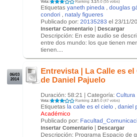
Vota:
Ranking:
3.1
/5.0 (55 votos)
Etiquetas
yaneth pineda
,
douglas g
condori
,
nataly figueres
Publicado por:
20135283
el 23/11/2
|
Insertar Comentario
Descargar
Descripción: En este audio se descri
entre dos mundo: los que tienen mem
tienen....
.
.
Entrevista | La Calle es el
06/03
de Daniel Pajuelo
2014
Duración: 58:21 | Categoría:
Cultura
Vota:
Ranking:
2.8
/5.0 (47 votos)
Etiquetas
la calle es el cielo
,
daniel 
Académico
Publicado por:
Facultad_Comunicac
|
Insertar Comentario
Descargar
Descripción: Programa Espacio de g