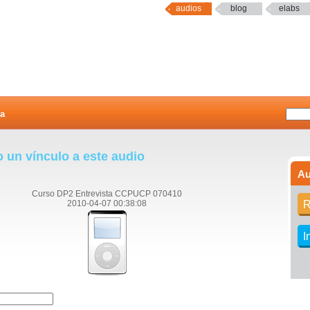
audios
blog
elabs
a
o un vínculo a este audio
Au
Curso DP2 Entrevista CCPUCP 070410
2010-04-07 00:38:08
R
I