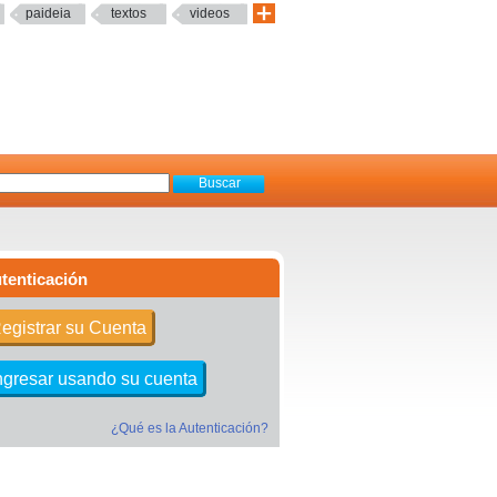
paideia
textos
videos
tenticación
egistrar su Cuenta
ngresar usando su cuenta
¿Qué es la Autenticación?