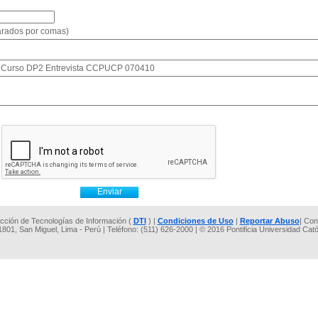
parados por comas)
io: Curso DP2 Entrevista CCPUCP 070410
rección de Tecnologías de Información (
DTI
) |
Condiciones de Uso
|
Reportar Abuso
| Con
 1801, San Miguel, Lima - Perú | Teléfono: (511) 626-2000 | © 2016 Pontificia Universidad Cat