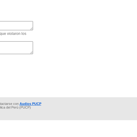
que violaron los
tactarse con
Audios PUCP
ólica del Perú (PUCP)