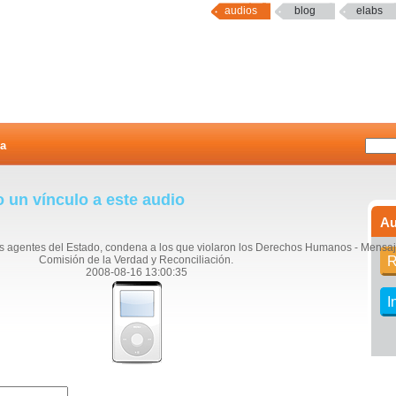
audios
blog
elabs
a
o un vínculo a este audio
Au
s agentes del Estado, condena a los que violaron los Derechos Humanos - Mensaje
Comisión de la Verdad y Reconciliación.
R
2008-08-16 13:00:35
I