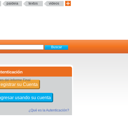
paideia
textos
videos
tenticación
s del Informe Final
egistrar su Cuenta
ngresar usando su cuenta
¿Qué es la Autenticación?