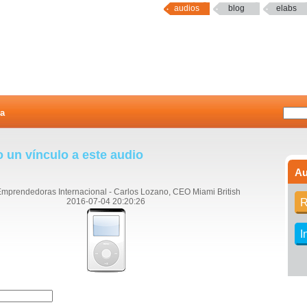
audios
blog
elabs
a
o un vínculo a este audio
Au
mprendedoras Internacional - Carlos Lozano, CEO Miami British
2016-07-04 20:20:26
R
I