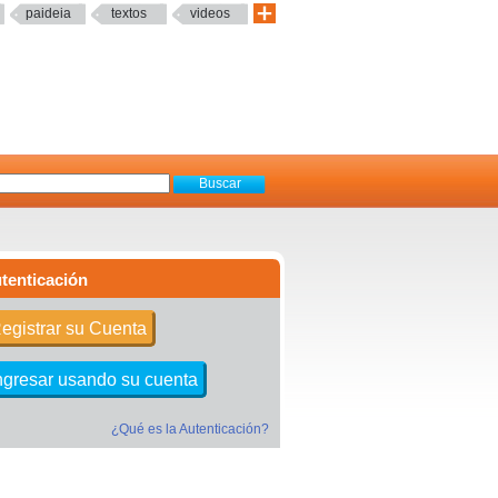
paideia
textos
videos
tenticación
egistrar su Cuenta
ngresar usando su cuenta
¿Qué es la Autenticación?