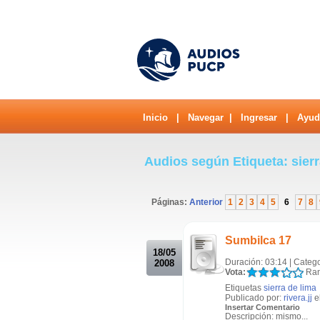
Inicio
|
Navegar
|
Ingresar
|
Ayud
Audios según Etiqueta: sier
Páginas:
Anterior
1
2
3
4
5
6
7
8
.
Sumbilca 17
18/05
Duración: 03:14 | Catego
2008
Vota:
Ran
Etiquetas
sierra de lima
Publicado por:
rivera.jj
e
Insertar Comentario
Descripción: mismo...