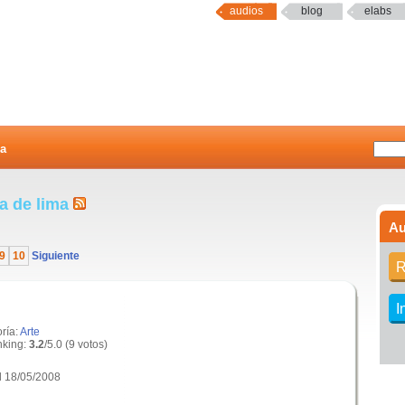
audios
blog
elabs
a
ra de lima
Au
9
10
Siguiente
R
I
ría:
Arte
king:
3.2
/5.0 (9 votos)
l 18/05/2008