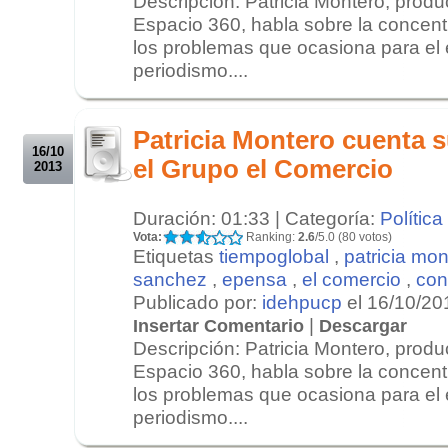
Descripción: Patricia Montero, produ
Espacio 360, habla sobre la concent
los problemas que ocasiona para el e
periodismo....
.
.
Patricia Montero cuenta s
16/10
el Grupo el Comercio
2013
Duración: 01:33 | Categoría:
Política
Vota:
Ranking:
2.6
/5.0 (80 votos)
Etiquetas
tiempoglobal
,
patricia mon
sanchez
,
epensa
,
el comercio
,
con
Publicado por:
idehpucp
el 16/10/20
|
Insertar Comentario
Descargar
Descripción: Patricia Montero, produ
Espacio 360, habla sobre la concent
los problemas que ocasiona para el e
periodismo....
.