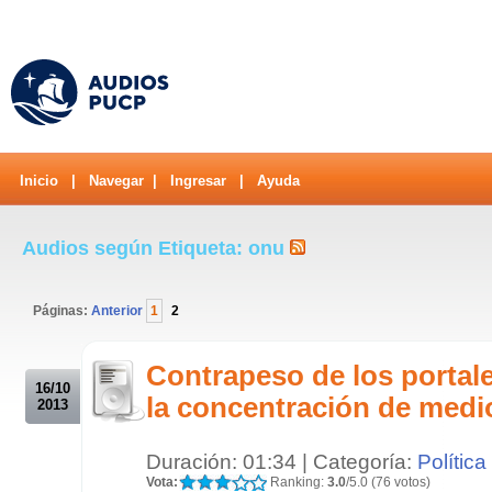
Inicio
|
Navegar
|
Ingresar
|
Ayuda
Audios según Etiqueta: onu
Páginas:
Anterior
1
2
.
Contrapeso de los portale
16/10
la concentración de medi
2013
Duración: 01:34 | Categoría:
Política
Vota:
Ranking:
3.0
/5.0 (76 votos)