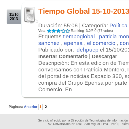
.
Tiempo Global 15-10-201
15/10
2013
Duración: 55:06 | Categoría:
Política
Vota:
Ranking:
3.0
/5.0 (77 votos)
Etiquetas
tiempoglobal
,
patricia mon
sanchez
,
epensa
,
el comercio
,
con
Publicado por:
idehpucp
el 15/10/20
|
Insertar Comentario
Descargar
Descripción: En esta edición de Tie
conversamos con Patricia Montero, 
del portal de noticias Espacio 360, s
compra del Grupo Epensa por parte 
Comercio. En...
.
Páginas:
Anterior
1
2
Servicio ofrecido por la Dirección de Tecnologías de Información
Av. Universitaria N° 1801, San Miguel, Lima - Perú | Teléf