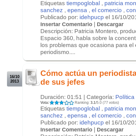
Etiquetas
tiempoglobal
,
patricia mon
sanchez
,
epensa
,
el comercio
,
con
Publicado por:
idehpucp
el 16/10/20
|
Insertar Comentario
Descargar
Descripción: Patricia Montero, produ
Espacio 360, habla sobre la concent
los problemas que ocasiona para el e
periodismo....
.
.
Cómo actúa un periodista
16/10
de sus jefes
2013
Duración: 01:51 | Categoría:
Política
Vota:
Ranking:
3.1
/5.0 (77 votos)
Etiquetas
tiempoglobal
,
patricia mon
sanchez
,
epensa
,
el comercio
,
con
Publicado por:
idehpucp
el 16/10/20
|
Insertar Comentario
Descargar