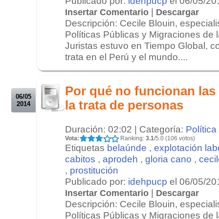
Publicado por:
idehpucp
el 06/05/20
|
Insertar Comentario
Descargar
Descripción: Cecile Blouin, especiali
Políticas Públicas y Migraciones de
Juristas estuvo en Tiempo Global, 
trata en el Perú y el mundo....
.
.
Por qué no funcionan las 
06/05
la trata de personas
2014
Duración: 02:02 | Categoría:
Política
Vota:
Ranking:
3.1
/5.0 (106 votos)
Etiquetas
belaúnde
,
explotación lab
cabitos
,
aprodeh
,
gloria cano
,
ceci
,
prostitución
Publicado por:
idehpucp
el 06/05/20
|
Insertar Comentario
Descargar
Descripción: Cecile Blouin, especiali
Políticas Públicas y Migraciones de