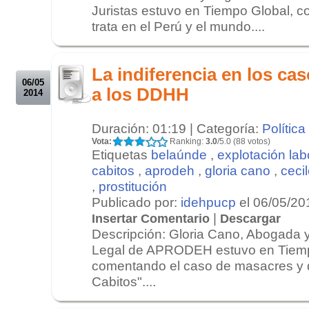
Juristas estuvo en Tiempo Global, 
trata en el Perú y el mundo....
.
.
La indiferencia en los ca
06/05
a los DDHH
2014
Duración: 01:19 | Categoría:
Política
Vota:
Ranking:
3.0
/5.0 (88 votos)
Etiquetas
belaúnde
,
explotación lab
cabitos
,
aprodeh
,
gloria cano
,
ceci
,
prostitución
Publicado por:
idehpucp
el 06/05/20
|
Insertar Comentario
Descargar
Descripción: Gloria Cano, Abogada y
Legal de APRODEH estuvo en Tiem
comentando el caso de masacres y 
Cabitos"....
.
.