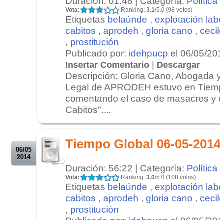
Duración: 01:48 | Categoría:
Política
Vota:
Ranking:
3.1
/5.0 (98 votos)
Etiquetas
belaúnde
,
explotación lab
cabitos
,
aprodeh
,
gloria cano
,
ceci
,
prostitución
Publicado por:
idehpucp
el 06/05/20
|
Insertar Comentario
Descargar
Descripción: Gloria Cano, Abogada y
Legal de APRODEH estuvo en Tiem
comentando el caso de masacres y 
Cabitos"....
.
.
Tiempo Global 06-05-201
06/05
2014
Duración: 56:22 | Categoría:
Política
Vota:
Ranking:
3.0
/5.0 (108 votos)
Etiquetas
belaúnde
,
explotación lab
cabitos
,
aprodeh
,
gloria cano
,
ceci
,
prostitución