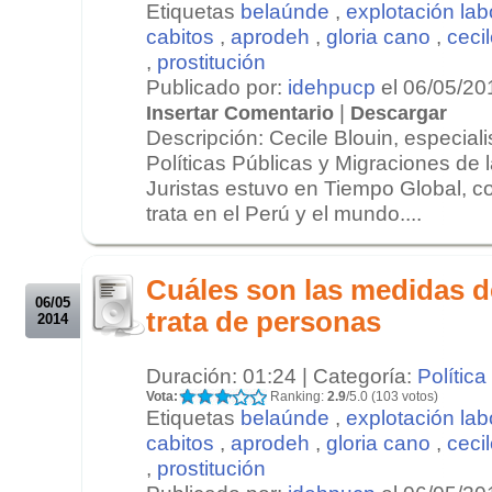
Etiquetas
belaúnde
,
explotación lab
cabitos
,
aprodeh
,
gloria cano
,
ceci
,
prostitución
Publicado por:
idehpucp
el 06/05/20
|
Insertar Comentario
Descargar
Descripción: Cecile Blouin, especiali
Políticas Públicas y Migraciones de
Juristas estuvo en Tiempo Global, 
trata en el Perú y el mundo....
.
.
Cuáles son las medidas de
06/05
trata de personas
2014
Duración: 01:24 | Categoría:
Política
Vota:
Ranking:
2.9
/5.0 (103 votos)
Etiquetas
belaúnde
,
explotación lab
cabitos
,
aprodeh
,
gloria cano
,
ceci
,
prostitución