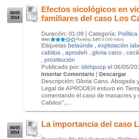
Efectos sicológicos en ví
06/05
familiares del caso Los C
2014
Duración: 01:09 | Categoría:
Política
Vota:
Ranking:
3.0
/5.0 (100 votos)
Etiquetas
belaúnde
,
explotación lab
cabitos
,
aprodeh
,
gloria cano
,
ceci
,
prostitución
Publicado por:
idehpucp
el 06/05/20
|
Insertar Comentario
Descargar
Descripción: Gloria Cano, Abogada y
Legal de APRODEH estuvo en Tiem
comentando el caso de masacres y 
Cabitos"....
.
.
La importancia del caso 
06/05
2014