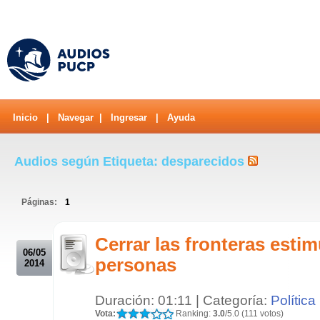
Inicio
|
Navegar
|
Ingresar
|
Ayuda
Audios según Etiqueta: desparecidos
Páginas:
1
.
Cerrar las fronteras estimu
06/05
personas
2014
Duración: 01:11 | Categoría:
Política
Vota:
Ranking:
3.0
/5.0 (111 votos)