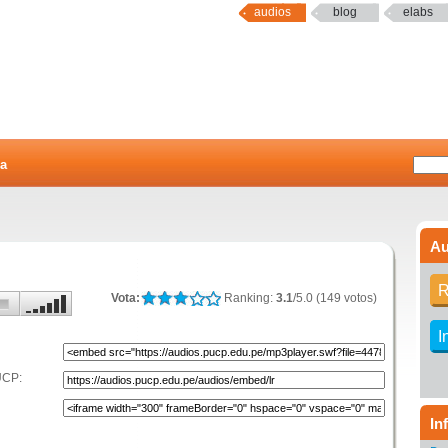
audios
blog
elabs
a
Au
R
Vota:
Ranking:
3.1
/5.0 (149 votos)
I
UCP:
In