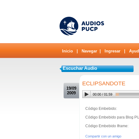
Inicio
|
Navegar
|
Ingresar
|
Ayud
Escuchar Audio
.
ECLIPSANDOTE
19/09
2009
00:00
/
01:59
Código Embebido:
Código Embebido para Blog P
Código Embebido Iframe:
Compartir con un amigo