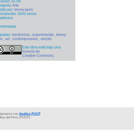
ación: 01:58
egoría:
Arte
ido por:
kenny.ayon
producido: 3243 veces
adémico
 wawaaaa
quetas:
electronica
,
experimental
,
kenny
on
,
art
,
contemporaneo
,
electro
Esta obra está bajo una
licencia de
Creative Commons
.
tactarse con
Audios PUCP
ólica del Perú (PUCP)