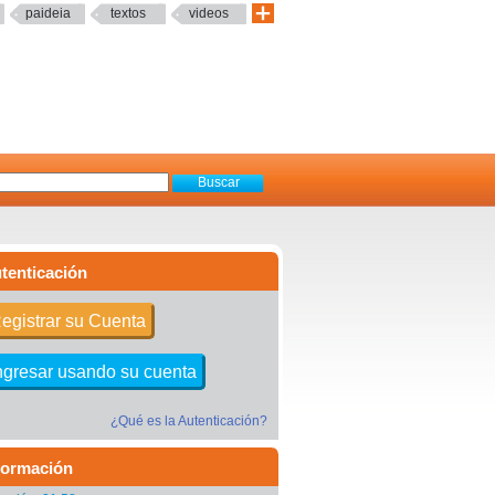
paideia
textos
videos
tenticación
egistrar su Cuenta
ngresar usando su cuenta
¿Qué es la Autenticación?
formación