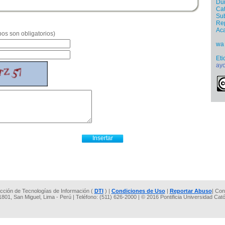
Dur
Cat
Sub
Re
Ac
os son obligatorios)
wa
Eti
ay
rección de Tecnologías de Información (
DTI
) |
Condiciones de Uso
|
Reportar Abuso
| Con
 1801, San Miguel, Lima - Perú | Teléfono: (511) 626-2000 | © 2016 Pontificia Universidad Cat