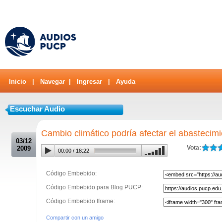
Inicio
|
Navegar
|
Ingresar
|
Ayuda
Escuchar Audio
.
Cambio climático podría afectar el abastecim
03/12
Vota:
2009
00:00
/
18:22
Código Embebido:
Código Embebido para Blog PUCP:
Código Embebido Iframe:
Compartir con un amigo