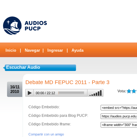
Inicio
|
Navegar
|
Ingresar
|
Ayuda
Escuchar Audio
.
Debate MD FEPUC 2011 - Parte 3
16/11
Vota:
2010
00:00
/
22:12
Código Embebido:
Código Embebido para Blog PUCP:
Código Embebido Iframe:
Compartir con un amigo