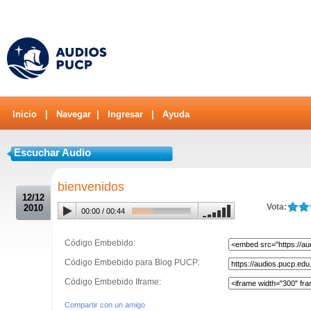
Inicio
|
Navegar
|
Ingresar
|
Ayuda
Escuchar Audio
.
bienvenidos
12/12
Vota:
2010
00:00
/
00:44
Código Embebido:
Código Embebido para Blog PUCP:
Código Embebido Iframe:
Compartir con un amigo