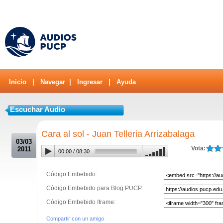
Inicio
|
Navegar
|
Ingresar
|
Ayuda
Escuchar Audio
.
Cara al sol - Juan Telleria Arrizabalaga
03/03
Vota:
2011
00:00
/
08:30
Código Embebido:
Código Embebido para Blog PUCP:
Código Embebido Iframe:
Compartir con un amigo