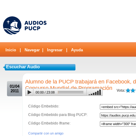
Inicio
|
Navegar
|
Ingresar
|
Ayuda
Escuchar Audio
.
Alumno de la PUCP trabajará en Facebook, de
01/04
Concurso Mundial de Programación
Vota:
2011
00:00
/
23:08
Código Embebido:
Código Embebido para Blog PUCP:
Código Embebido Iframe:
Compartir con un amigo