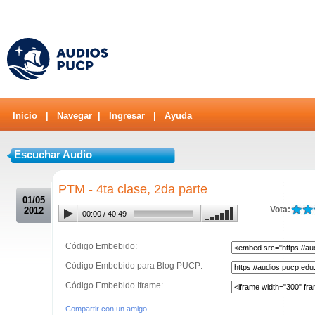
Inicio
|
Navegar
|
Ingresar
|
Ayuda
Escuchar Audio
.
PTM - 4ta clase, 2da parte
01/05
Vota:
2012
00:00
/
40:49
Código Embebido:
Código Embebido para Blog PUCP:
Código Embebido Iframe:
Compartir con un amigo