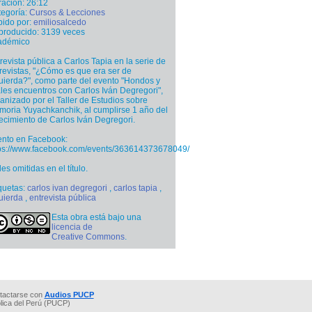
ación: 26:12
egoría:
Cursos & Lecciones
ido por:
emiliosalcedo
producido: 3139 veces
adémico
revista pública a Carlos Tapia en la serie de
revistas, "¿Cómo es que era ser de
uierda?", como parte del evento "Hondos y
ales encuentros con Carlos Iván Degregori",
anizado por el Taller de Estudios sobre
oria Yuyachkanchik, al cumplirse 1 año del
lecimiento de Carlos Iván Degregori.
ento en Facebook:
tps://www.facebook.com/events/363614373678049/
des omitidas en el título.
quetas:
carlos ivan degregori
,
carlos tapia
,
uierda
,
entrevista pública
Esta obra está bajo una
licencia de
Creative Commons
.
tactarse con
Audios PUCP
ólica del Perú (PUCP)