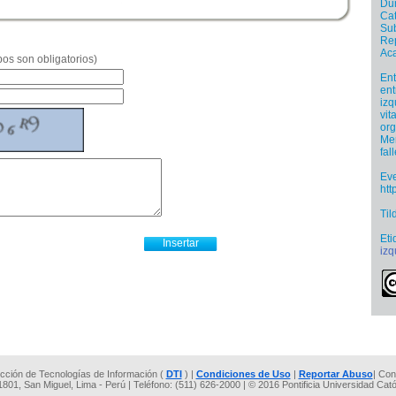
Dur
Cat
Sub
Re
Ac
os son obligatorios)
Ent
ent
izq
vit
org
Mem
fal
Ev
ht
Til
Eti
izq
rección de Tecnologías de Información (
DTI
) |
Condiciones de Uso
|
Reportar Abuso
| Con
 1801, San Miguel, Lima - Perú | Teléfono: (511) 626-2000 | © 2016 Pontificia Universidad Cat