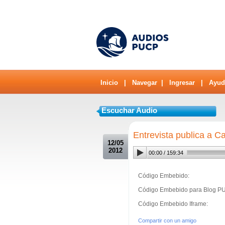
Inicio
|
Navegar
|
Ingresar
|
Ayud
Escuchar Audio
.
Entrevista publica a Ca
12/05
2012
00:00
/
159:34
Código Embebido:
Código Embebido para Blog P
Código Embebido Iframe:
Compartir con un amigo