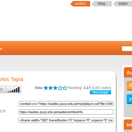
audios
blog
elabs
a
Au
rlos Tapia
R
Vota:
Ranking:
3.1
/5.0 (81 votos)
Descargar
I
UCP:
In