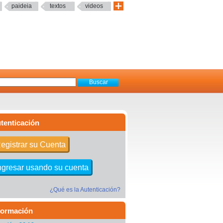
paideia
textos
videos
tenticación
egistrar su Cuenta
ngresar usando su cuenta
¿Qué es la Autenticación?
formación