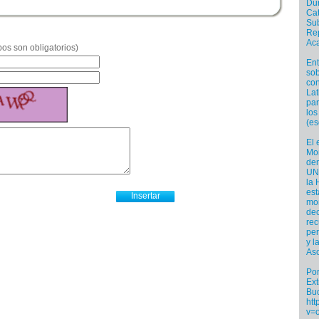
Dur
Cat
Sub
Re
Ac
os son obligatorios)
Ent
sob
con
Lat
par
los
(es
El 
Mo
den
UN
la 
est
mon
dec
rec
per
y l
Aso
Por
Ext
Buq
htt
v=