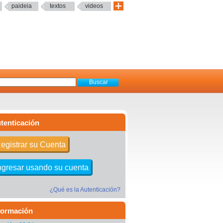
paideia
textos
videos
tenticación
egistrar su Cuenta
ngresar usando su cuenta
¿Qué es la Autenticación?
formación