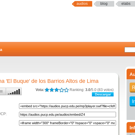
audios
blog
elabs
a
Au
 'El Buque' de los Barrios Altos de Lima
R
Vota:
Ranking:
3.0
/5.0 (83 votos)
Descargar
I
UCP:
In