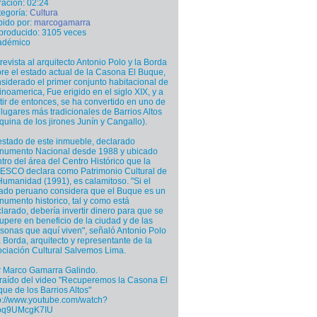
ación: 02:24
egoría:
Cultura
ido por:
marcogamarra
producido: 3105 veces
adémico
revista al arquitecto Antonio Polo y la Borda
re el estado actual de la Casona El Buque,
siderado el primer conjunto habitacional de
inoamerica, Fue erigido en el siglo XIX, y a
tir de entonces, se ha convertido en uno de
 lugares más tradicionales de Barrios Altos
quina de los jirones Junín y Cangallo).
estado de este inmueble, declarado
numento Nacional desde 1988 y ubicado
tro del área del Centro Histórico que la
ESCO declara como Patrimonio Cultural de
Humanidad (1991), es calamitoso. "Si el
ado peruano considera que el Buque es un
umento historico, tal y como está
larado, debería invertir dinero para que se
upere en beneficio de la ciudad y de las
sonas que aquí viven", señaló Antonio Polo
a Borda, arquitecto y representante de la
ciación Cultural Salvemos Lima.
 Marco Gamarra Galindo.
raído del video "Recuperemos la Casona El
ue de los Barrios Altos"
p://www.youtube.com/watch?
oq9UMcgK7IU