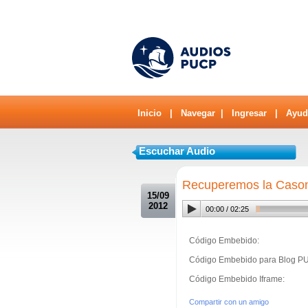
Inicio
|
Navegar
|
Ingresar
|
Ayud
Escuchar Audio
.
Recuperemos la Casona
15/09
2012
00:00
/
02:25
Código Embebido:
Código Embebido para Blog P
Código Embebido Iframe:
Compartir con un amigo