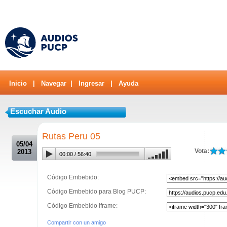
Inicio
|
Navegar
|
Ingresar
|
Ayuda
Escuchar Audio
.
Rutas Peru 05
05/04
Vota:
2013
00:00
/
56:40
Código Embebido:
Código Embebido para Blog PUCP:
Código Embebido Iframe:
Compartir con un amigo