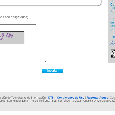
Dur
Cat
Sub
Re
os son obligatorios)
Chr
de 
ras
Uni
Eti
,
ch
con
rección de Tecnologías de Información (
DTI
) |
Condiciones de Uso
|
Reportar Abuso
| Con
 1801, San Miguel, Lima - Perú | Teléfono: (511) 626-2000 | © 2016 Pontificia Universidad Cat