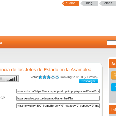
audios
blog
elabs
a
Au
encia de los Jefes de Estado en la Asamblea
R
Vota:
Ranking:
2.8
/5.0 (77 votos)
Descargar
I
UCP:
In