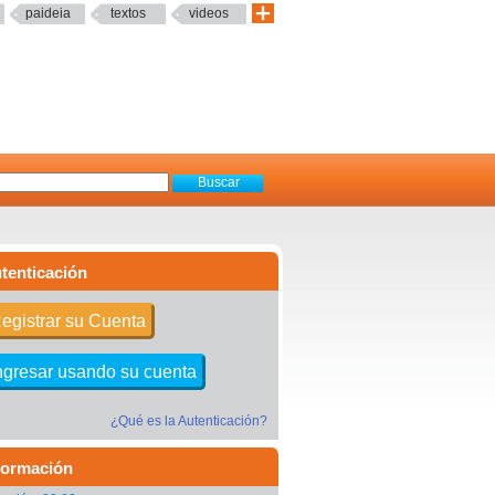
paideia
textos
videos
tenticación
egistrar su Cuenta
ngresar usando su cuenta
¿Qué es la Autenticación?
formación