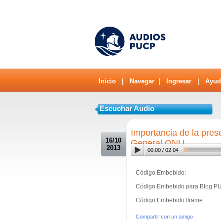
Inicio
|
Navegar
|
Ingresar
|
Ayud
Escuchar Audio
.
Importancia de la pres
16/10
General ONU
2013
00:00
/
02:04
Código Embebido:
Código Embebido para Blog P
Código Embebido Iframe:
Compartir con un amigo