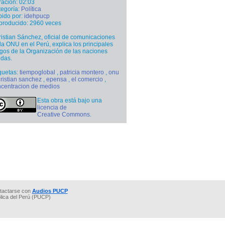
ación: 02:03
egoría:
Política
ido por:
idehpucp
producido: 2960 veces
istian Sánchez, oficial de comunicaciones
la ONU en el Perú, explica los principales
gos de la Organización de las naciones
das.
quetas:
tiempoglobal
,
patricia montero
,
onu
ristian sanchez
,
epensa
,
el comercio
,
centracion de medios
Esta obra está bajo una
licencia de
Creative Commons
.
tactarse con
Audios PUCP
ólica del Perú (PUCP)