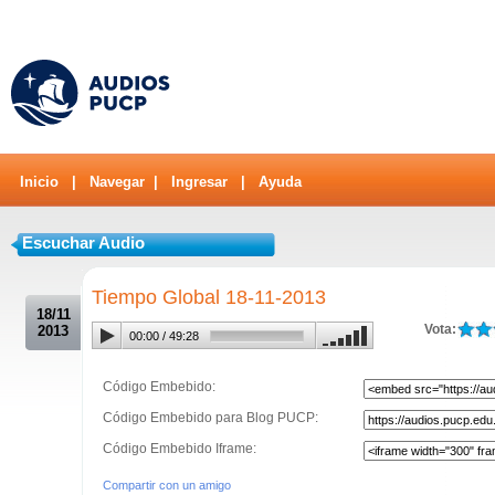
Inicio
|
Navegar
|
Ingresar
|
Ayuda
Escuchar Audio
.
Tiempo Global 18-11-2013
18/11
Vota:
2013
00:00
/
49:28
Código Embebido:
Código Embebido para Blog PUCP:
Código Embebido Iframe:
Compartir con un amigo