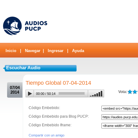
Inicio
|
Navegar
|
Ingresar
|
Ayuda
Escuchar Audio
.
Tiempo Global 07-04-2014
07/04
Vota:
2014
00:00
/
50:14
Código Embebido:
Código Embebido para Blog PUCP:
Código Embebido Iframe:
Compartir con un amigo