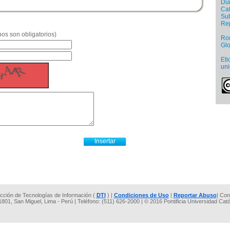
Dur
Cat
Sub
Re
os son obligatorios)
Ro
Glo
Eti
uni
rección de Tecnologías de Información (
DTI
) |
Condiciones de Uso
|
Reportar Abuso
| Con
 1801, San Miguel, Lima - Perú | Teléfono: (511) 626-2000 | © 2016 Pontificia Universidad Cat