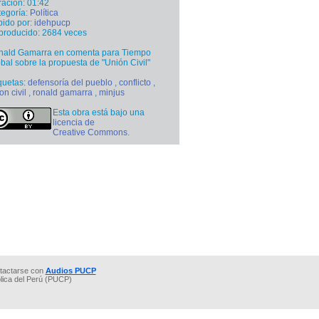
ación: 01:42
egoría:
Política
ido por:
idehpucp
producido: 2684 veces
nald Gamarra en comenta para Tiempo
bal sobre la propuesta de "Unión Civil"
quetas:
defensoría del pueblo
,
conflicto
,
on civil
,
ronald gamarra
,
minjus
Esta obra está bajo una
licencia de
Creative Commons
.
tactarse con
Audios PUCP
ólica del Perú (PUCP)