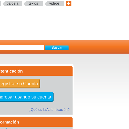
paideia
textos
videos
tenticación
egistrar su Cuenta
ngresar usando su cuenta
¿Qué es la Autenticación?
formación