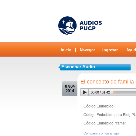
Inicio
|
Navegar
|
Ingresar
|
Ayud
Escuchar Audio
.
El concepto de familia
07/04
2014
00:00
/
01:42
Código Embebido:
Código Embebido para Blog P
Código Embebido Iframe:
Compartir con un amigo