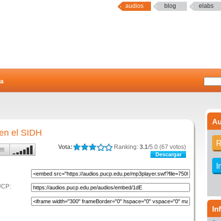
audios
blog
elabs
a
Au
 en el SIDH
R
Vota:
Ranking:
3.1
/5.0 (67 votos)
Descargar
I
UCP:
In