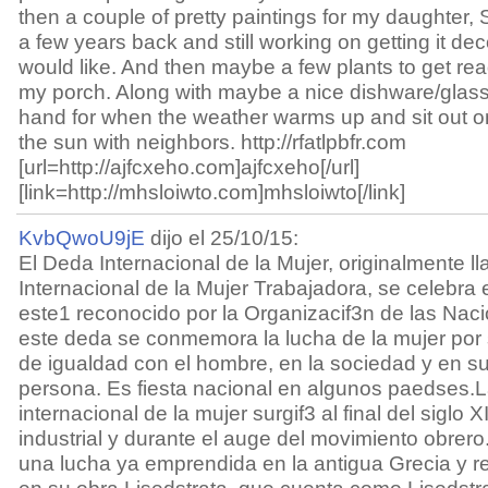
then a couple of pretty paintings for my daughter,
a few years back and still working on getting it d
would like. And then maybe a few plants to get read
my porch. Along with maybe a nice dishware/glas
hand for when the weather warms up and sit out o
the sun with neighbors. http://rfatlpbfr.com
[url=http://ajfcxeho.com]ajfcxeho[/url]
[link=http://mhsloiwto.com]mhsloiwto[/link]
KvbQwoU9jE
dijo el 25/10/15:
El Deda Internacional de la Mujer, originalmente 
Internacional de la Mujer Trabajadora, se celebra
este1 reconocido por la Organizacif3n de las Na
este deda se conmemora la lucha de la mujer por s
de igualdad con el hombre, en la sociedad y en su
persona. Es fiesta nacional en algunos paedses.
internacional de la mujer surgif3 al final del siglo 
industrial y durante el auge del movimiento obrero
una lucha ya emprendida en la antigua Grecia y re