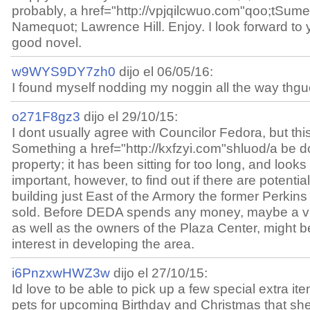
probably, a href="http://vpjqilcwuo.com"qoo;tSu
Namequot; Lawrence Hill. Enjoy. I look forward to y
good novel.
w9WYS9DY7zh0
dijo el 06/05/16:
I found myself nodding my noggin all the way thgu
o271F8gz3
dijo el 29/10/15:
I dont usually agree with Councilor Fedora, but this 
Something a href="http://kxfzyi.com"shluod/a be d
property; it has been sitting for too long, and looks
important, however, to find out if there are potenti
building just East of the Armory the former Perkin
sold. Before DEDA spends any money, maybe a visit
as well as the owners of the Plaza Center, might be 
interest in developing the area.
i6PnzxwHWZ3w
dijo el 27/10/15:
Id love to be able to pick up a few special extra it
pets for upcoming Birthday and Christmas that she