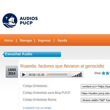
Inicio
|
Navegar
|
Ingresar
|
Ayuda
Escuchar Audio
.
Ruanda: factores que llevaron al genocidio
14/04
Vota:
2014
00:00
/
01:30
Código Embebido:
Código Embebido para Blog PUCP:
Código Embebido Iframe:
Compartir con un amigo