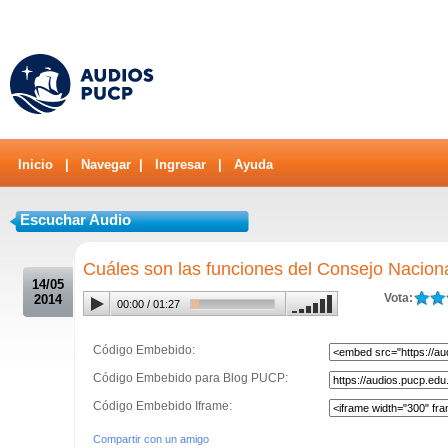
Inicio
|
Navegar
|
Ingresar
|
Ayuda
Escuchar Audio
.
Cuáles son las funciones del Consejo Naciona
14/05
Vota:
2014
00:00
/
01:27
Código Embebido:
Código Embebido para Blog PUCP:
Código Embebido Iframe:
Compartir con un amigo