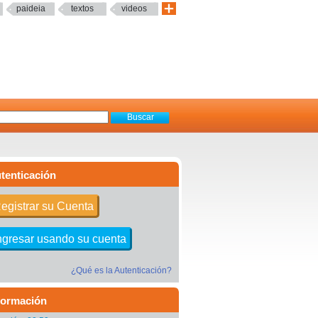
paideia
textos
videos
tenticación
egistrar su Cuenta
ngresar usando su cuenta
¿Qué es la Autenticación?
formación