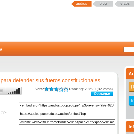
audios
blog
elabs
a
Au
ara defender sus fueros constitucionales
R
Vota:
Ranking:
2.8
/5.0 (82 votos)
Descargar
I
UCP:
In