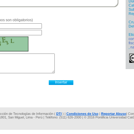
Dur
Cat
Sub
Re
os son obligatorios)
Cru
De
Eti
con
fis
,
n
rección de Tecnologías de Información (
DTI
) |
Condiciones de Uso
|
Reportar Abuso
| Con
 1801, San Miguel, Lima - Perú | Teléfono: (511) 626-2000 | © 2016 Pontificia Universidad Cat