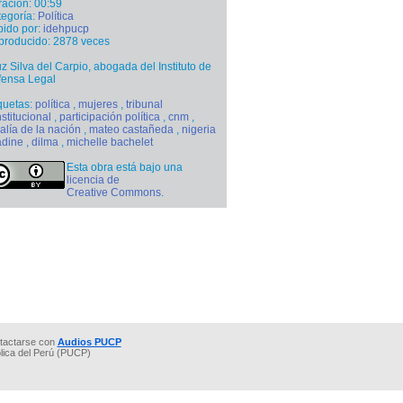
ación: 00:59
egoría:
Política
ido por:
idehpucp
producido: 2878 veces
z Silva del Carpio, abogada del Instituto de
fensa Legal
quetas:
política
,
mujeres
,
tribunal
stitucional
,
participación política
,
cnm
,
calía de la nación
,
mateo castañeda
,
nigeria
adine
,
dilma
,
michelle bachelet
Esta obra está bajo una
licencia de
Creative Commons
.
tactarse con
Audios PUCP
ólica del Perú (PUCP)