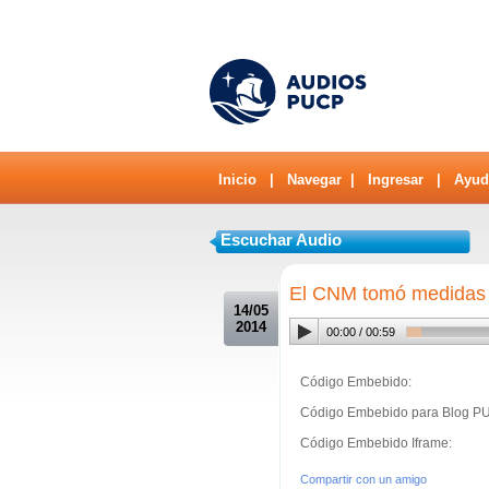
Inicio
|
Navegar
|
Ingresar
|
Ayud
Escuchar Audio
.
El CNM tomó medidas p
14/05
2014
00:00
/
00:59
Código Embebido:
Código Embebido para Blog P
Código Embebido Iframe:
Compartir con un amigo