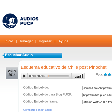
Inicio
|
Navegar
|
Ingresar
|
Ayuda
Escuchar Audio
.
Esquema educativo de Chile post Pinochet
28/05
Vota:
2014
00:00
/
02:06
Código Embebido:
Código Embebido para Blog PUCP:
Código Embebido Iframe:
Compartir con un amigo