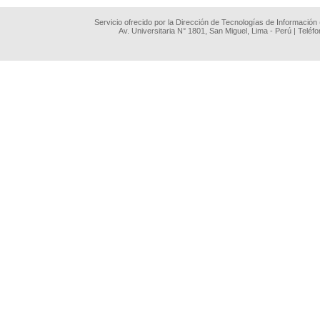
Servicio ofrecido por la Dirección de Tecnologías de Información
Av. Universitaria N° 1801, San Miguel, Lima - Perú | Teléf