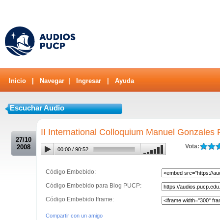
Inicio
|
Navegar
|
Ingresar
|
Ayuda
Escuchar Audio
.
II International Colloquium Manuel Gonzales 
27/10
Vota:
2008
00:00
/
90:52
Código Embebido:
Código Embebido para Blog PUCP:
Código Embebido Iframe:
Compartir con un amigo