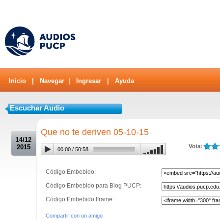
Inicio
|
Navegar
|
Ingresar
|
Ayuda
Escuchar Audio
.
Que no te deriven 05-10-15
14/12
Vota:
2015
00:00
/
50:58
Código Embebido:
Código Embebido para Blog PUCP:
Código Embebido Iframe:
Compartir con un amigo