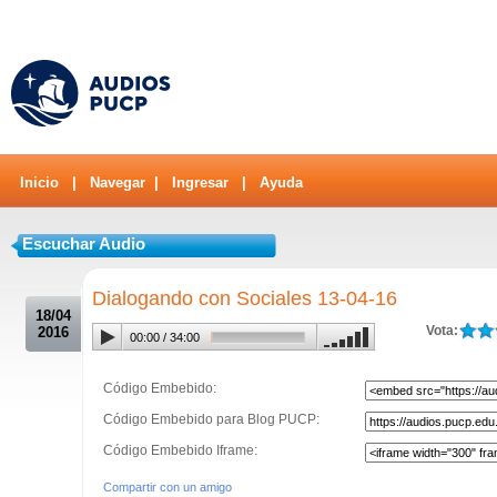
Inicio
|
Navegar
|
Ingresar
|
Ayuda
Escuchar Audio
.
Dialogando con Sociales 13-04-16
18/04
Vota:
2016
00:00
/
34:00
Código Embebido:
Código Embebido para Blog PUCP:
Código Embebido Iframe:
Compartir con un amigo