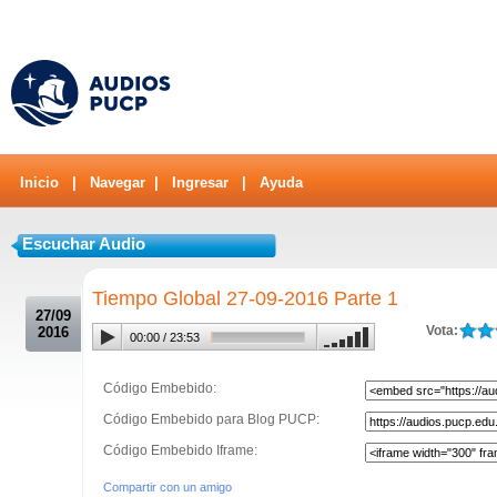
Inicio
|
Navegar
|
Ingresar
|
Ayuda
Escuchar Audio
.
Tiempo Global 27-09-2016 Parte 1
27/09
Vota:
2016
00:00
/
23:53
Código Embebido:
Código Embebido para Blog PUCP:
Código Embebido Iframe:
Compartir con un amigo