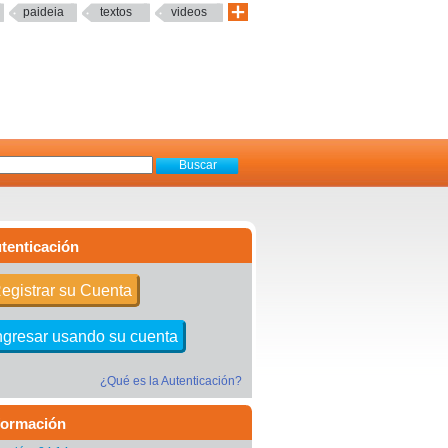
paideia
textos
videos
tenticación
egistrar su Cuenta
ngresar usando su cuenta
¿Qué es la Autenticación?
formación