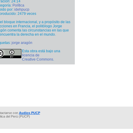
ación: 24:14
egoría:
Política
ido por:
idehpucp
producido: 2479 veces
el bloque internacional, y a propósito de las
cciones en Francia, el politólogo Jorge
gón comenta las circunstancias en las que
encuentra la derecha en el mundo.
quetas:
jorge aragón
Esta obra está bajo una
licencia de
Creative Commons
.
tactarse con
Audios PUCP
ólica del Perú (PUCP)