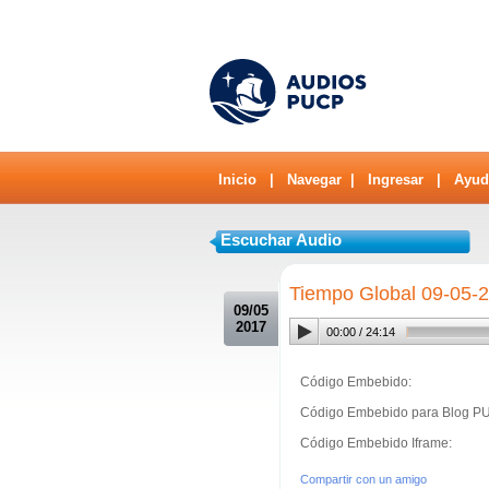
Inicio
|
Navegar
|
Ingresar
|
Ayud
Escuchar Audio
.
Tiempo Global 09-05-2
09/05
2017
00:00
/
24:14
Código Embebido:
Código Embebido para Blog P
Código Embebido Iframe:
Compartir con un amigo