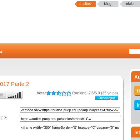
audios
blog
elabs
a
Au
017 Parte 2
R
Vota:
Ranking:
2.6
/5.0 (35 votos)
Descargar
I
UCP:
In