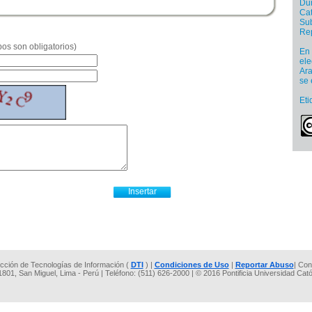
Dur
Cat
Sub
Re
os son obligatorios)
En 
ele
Ara
se 
Eti
rección de Tecnologías de Información (
DTI
) |
Condiciones de Uso
|
Reportar Abuso
| Con
 1801, San Miguel, Lima - Perú | Teléfono: (511) 626-2000 | © 2016 Pontificia Universidad Cat