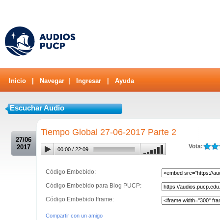
Inicio
|
Navegar
|
Ingresar
|
Ayuda
Escuchar Audio
.
Tiempo Global 27-06-2017 Parte 2
27/06
Vota:
2017
00:00
/
22:09
Código Embebido:
Código Embebido para Blog PUCP:
Código Embebido Iframe:
Compartir con un amigo