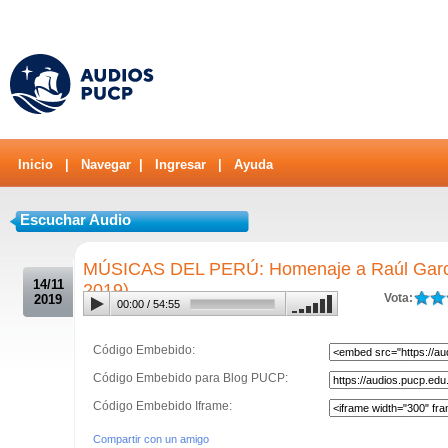
Inicio
|
Navegar
|
Ingresar
|
Ayuda
Escuchar Audio
.
MÚSICAS DEL PERÚ: Homenaje a Raúl Garcí
14/11
2019)
Vota:
2019
00:00
/
54:55
Código Embebido:
Código Embebido para Blog PUCP:
Código Embebido Iframe:
Compartir con un amigo