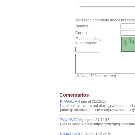
.
Ingresar Comentario (todos los camp
Nombre:
Correo:
Escriba el código
que aparece:
(Máximo 500 caracteres)
Comentarios
KPPjGkJMR
dijo el 21/12/15:
I cant believe youre not playing with me-tah-t 
[url=http://bzmwzuaeuua.com]bzmwzuaeuua[/url
7VyqRV7OMg
dijo el 21/12/15:
Please keep a href="http://iqtrrhzqikg.com"thn
kiqg4X2vjRGF
dijo el 19/12/15: