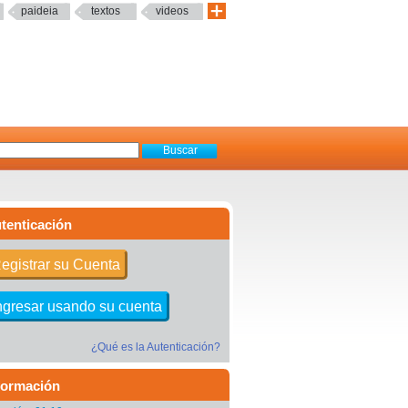
paideia
textos
videos
tenticación
egistrar su Cuenta
ngresar usando su cuenta
¿Qué es la Autenticación?
formación