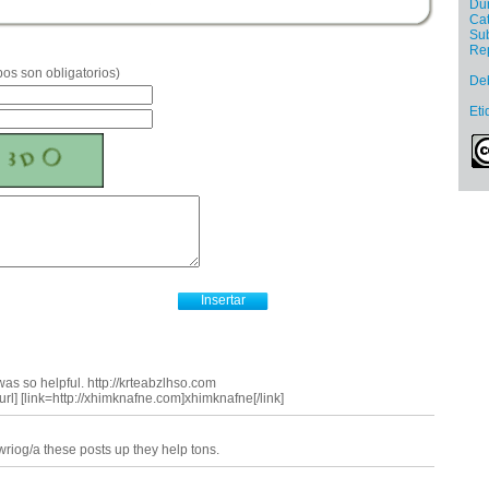
Dur
Cat
Sub
Re
os son obligatorios)
De
Eti
was so helpful. http://krteabzlhso.com
] [link=http://xhimknafne.com]xhimknafne[/link]
wriog/a these posts up they help tons.