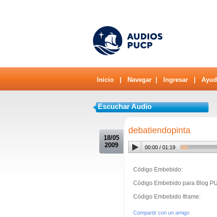
Inicio
|
Navegar
|
Ingresar
|
Ayud
Escuchar Audio
.
debatiendopinta
18/05
2009
00:00
/
01:19
Código Embebido:
Código Embebido para Blog P
Código Embebido Iframe:
Compartir con un amigo