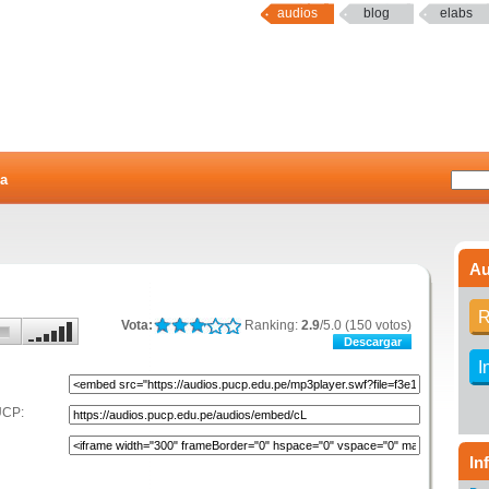
audios
blog
elabs
a
Au
R
Vota:
Ranking:
2.9
/5.0 (150 votos)
Descargar
I
UCP:
In