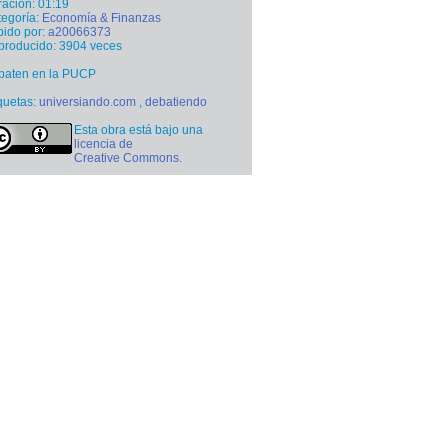
ación: 01:19
egoría:
Economía & Finanzas
ido por:
a20066373
producido: 3904 veces
baten en la PUCP
quetas:
universiando.com
,
debatiendo
Esta obra está bajo una
licencia de
Creative Commons
.