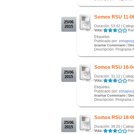
.
.
Somos RSU 11-0
25/06
Duración: 53:42 | Categ
2015
Vota:
Ran
Etiquetas
Publicado por:
zonapuc
|
Insertar Comentario
Des
Descripción: Programa 
.
.
Somos RSU 16-0
25/06
Duración: 31:12 | Categ
2015
Vota:
Ran
Etiquetas
Publicado por:
zonapuc
|
Insertar Comentario
Des
Descripción: Programa 
.
.
Somos RSU 18-0
25/06
Duración: 39:20 | Categ
2015
Vota:
Ran