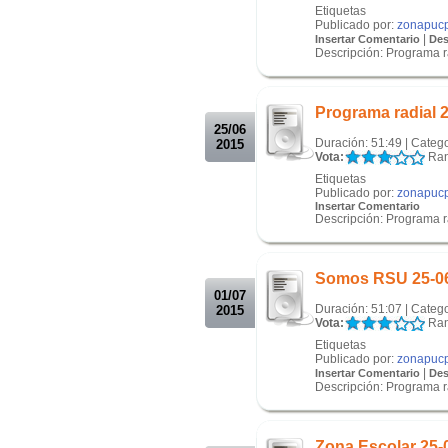
Etiquetas
Publicado por:
zonapuc
|
Insertar Comentario
Des
Descripción: Programa 
.
.
Programa radial 
25/06
Duración: 51:49 | Categ
2015
Vota:
Ran
Etiquetas
Publicado por:
zonapuc
Insertar Comentario
Descripción: Programa 
.
.
Somos RSU 25-0
01/07
Duración: 51:07 | Categ
2015
Vota:
Ran
Etiquetas
Publicado por:
zonapuc
|
Insertar Comentario
Des
Descripción: Programa 
.
.
Zona Escolar 25-