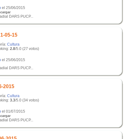
p
el 25/06/2015
cargar
radial DARS PUCP...
21-05-15
oría:
Cultura
king:
2.8
/5.0 (27 votos)
p
el 25/06/2015
radial DARS PUCP...
6-2015
oría:
Cultura
king:
3.3
/5.0 (34 votos)
p
el 01/07/2015
cargar
radial DARS PUCP...
06-2015