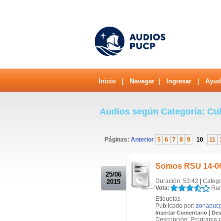
Inicio
|
Navegar
|
Ingresar
|
Ayud
Audios según Categoría: Cu
Páginas:
Anterior
5
6
7
8
9
10
11
.
Somos RSU 14-0
25/06
Duración: 53:42 | Categ
2015
Vota:
Ran
Etiquetas
Publicado por:
zonapuc
|
Insertar Comentario
Des
Descripción: Programa 