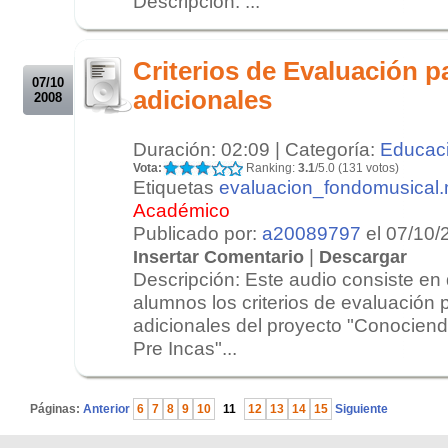
Descripción: ...
.
.
Criterios de Evaluación pa
07/10
adicionales
2008
Duración: 02:09 | Categoría:
Educac
Vota:
Ranking:
3.1
/5.0 (131 votos)
Etiquetas
evaluacion_fondomusical
Académico
Publicado por:
a20089797
el 07/10/
|
Insertar Comentario
Descargar
Descripción: Este audio consiste en 
alumnos los criterios de evaluación p
adicionales del proyecto "Conociend
Pre Incas"...
.
Páginas:
Anterior
6
7
8
9
10
11
12
13
14
15
Siguiente