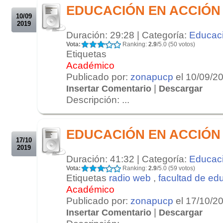
EDUCACIÓN EN ACCIÓN 0
10/09
2019
Duración: 29:28 | Categoría:
Educac
Vota:
Ranking:
2.9
/5.0 (50 votos)
Etiquetas
Académico
Publicado por:
zonapucp
el 10/09/2
|
Insertar Comentario
Descargar
Descripción: ...
.
.
EDUCACIÓN EN ACCIÓN 1
17/10
2019
Duración: 41:32 | Categoría:
Educac
Vota:
Ranking:
2.9
/5.0 (59 votos)
Etiquetas
radio web
,
facultad de ed
Académico
Publicado por:
zonapucp
el 17/10/2
|
Insertar Comentario
Descargar