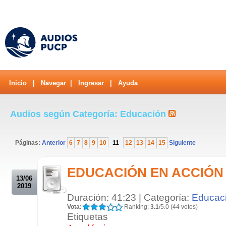
Inicio
|
Navegar
|
Ingresar
|
Ayuda
Audios según Categoría: Educación
Páginas:
Anterior
6
7
8
9
10
11
12
13
14
15
Siguiente
.
EDUCACIÓN EN ACCIÓN 1
13/06
2019
Duración: 41:23 | Categoría:
Educac
Vota:
Ranking:
3.1
/5.0 (44 votos)
Etiquetas