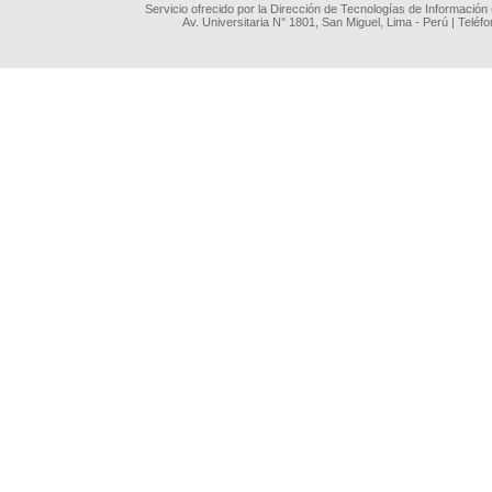
Servicio ofrecido por la Dirección de Tecnologías de Información
Av. Universitaria N° 1801, San Miguel, Lima - Perú | Teléf