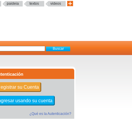
paideia
textos
videos
tenticación
egistrar su Cuenta
ngresar usando su cuenta
¿Qué es la Autenticación?