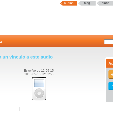
audios
blog
elabs
a
o un vínculo a este audio
Au
Estoy Verde 12-05-15
2015-05-15 12:32:58
R
I