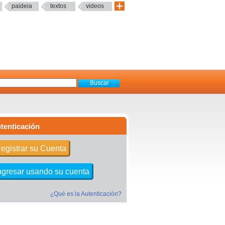
paideia
textos
videos
tenticación
egistrar su Cuenta
ngresar usando su cuenta
¿Qué es la Autenticación?