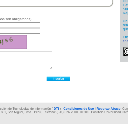
Dur
Cat
Sub
Re
os son obligatorios)
Un 
ren
que
Eti
fin
rección de Tecnologías de Información (
DTI
) |
Condiciones de Uso
|
Reportar Abuso
| Con
 1801, San Miguel, Lima - Perú | Teléfono: (511) 626-2000 | © 2016 Pontificia Universidad Cat