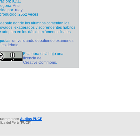
ación: 01:11
egoría:
Arte
ido por:
rudy
producido: 2552 veces
debate donde los alumnos comentan los
ovados, exagerados y soprendentes hábitos
 adoptan en los dás de exámenes finales.
quetas:
universiando debatiendo examenes
ales debate
Esta obra está bajo una
licencia de
Creative Commons
.
tactarse con
Audios PUCP
ólica del Perú (PUCP)