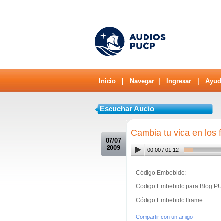
Inicio
|
Navegar
|
Ingresar
|
Ayud
Escuchar Audio
.
Cambia tu vida en los f
07/07
2009
00:00
/
01:12
Código Embebido:
Código Embebido para Blog P
Código Embebido Iframe:
Compartir con un amigo