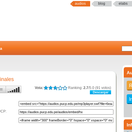
audios
blog
elabs
a
Au
inales
R
Vota:
Ranking:
2.7
/5.0 (91 votos)
Descargar
I
UCP:
In