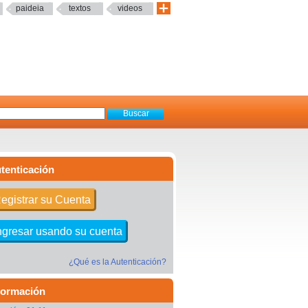
paideia
textos
videos
tenticación
egistrar su Cuenta
ngresar usando su cuenta
¿Qué es la Autenticación?
formación