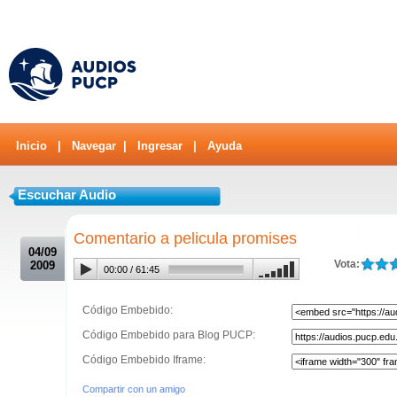
Inicio
|
Navegar
|
Ingresar
|
Ayuda
Escuchar Audio
.
Comentario a pelicula promises
04/09
Vota:
2009
00:00
/
61:45
Código Embebido:
Código Embebido para Blog PUCP:
Código Embebido Iframe:
Compartir con un amigo