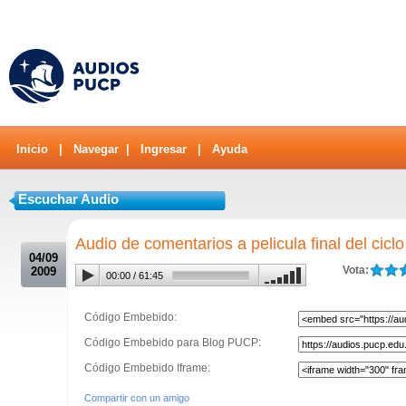
Inicio
|
Navegar
|
Ingresar
|
Ayuda
Escuchar Audio
.
Audio de comentarios a pelicula final del ciclo
04/09
Vota:
2009
00:00
/
61:45
Código Embebido:
Código Embebido para Blog PUCP:
Código Embebido Iframe:
Compartir con un amigo