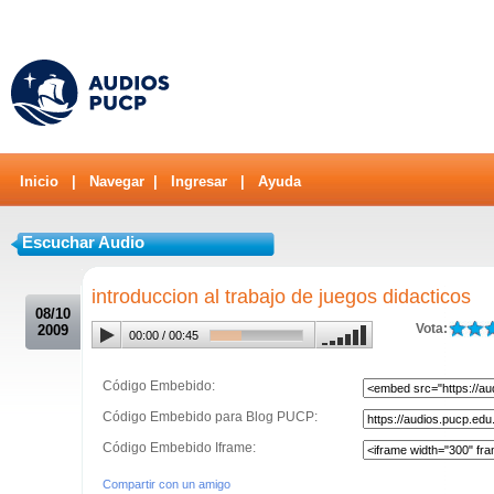
Inicio
|
Navegar
|
Ingresar
|
Ayuda
Escuchar Audio
.
introduccion al trabajo de juegos didacticos
08/10
Vota:
2009
00:00
/
00:45
Código Embebido:
Código Embebido para Blog PUCP:
Código Embebido Iframe:
Compartir con un amigo