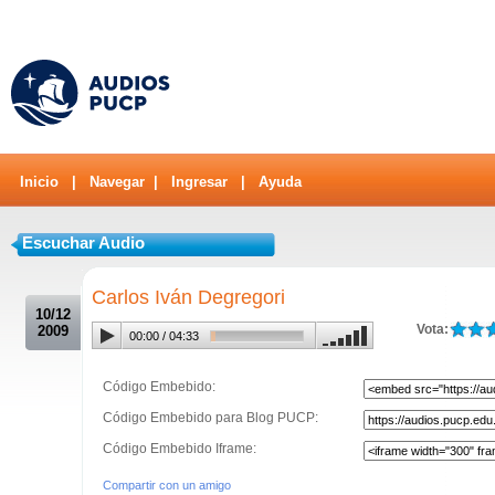
Inicio
|
Navegar
|
Ingresar
|
Ayuda
Escuchar Audio
.
Carlos Iván Degregori
10/12
Vota:
2009
00:00
/
04:33
Código Embebido:
Código Embebido para Blog PUCP:
Código Embebido Iframe:
Compartir con un amigo