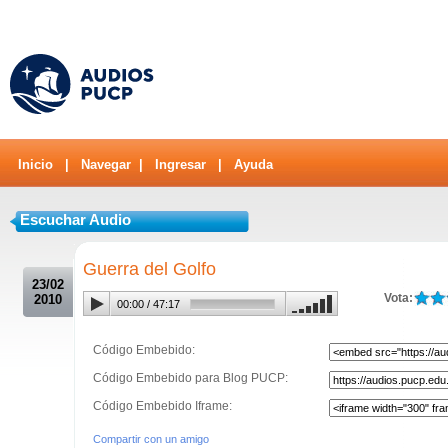
Inicio
|
Navegar
|
Ingresar
|
Ayuda
Escuchar Audio
.
Guerra del Golfo
23/02
Vota:
2010
00:00
/
47:17
Código Embebido:
Código Embebido para Blog PUCP:
Código Embebido Iframe:
Compartir con un amigo