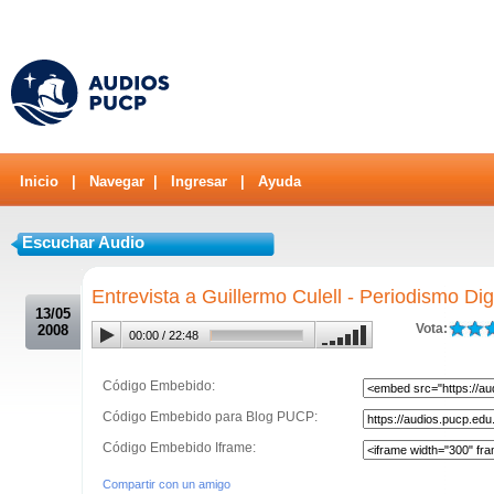
Inicio
|
Navegar
|
Ingresar
|
Ayuda
Escuchar Audio
.
Entrevista a Guillermo Culell - Periodismo Digi
13/05
Vota:
2008
00:00
/
22:48
Código Embebido:
Código Embebido para Blog PUCP:
Código Embebido Iframe:
Compartir con un amigo