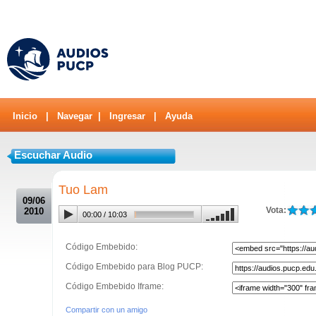
Inicio
|
Navegar
|
Ingresar
|
Ayuda
Escuchar Audio
.
Tuo Lam
09/06
Vota:
2010
00:00
/
10:03
Código Embebido:
Código Embebido para Blog PUCP:
Código Embebido Iframe:
Compartir con un amigo