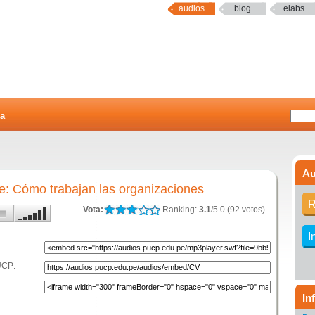
audios
blog
elabs
a
Au
e: Cómo trabajan las organizaciones
a
R
Vota:
Ranking:
3.1
/5.0 (92 votos)
I
UCP:
In