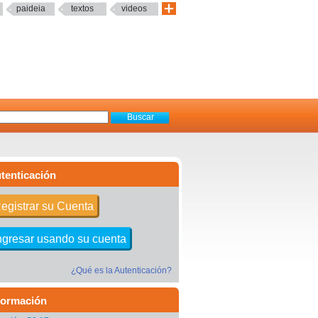
paideia
textos
videos
tenticación
egistrar su Cuenta
ngresar usando su cuenta
¿Qué es la Autenticación?
formación