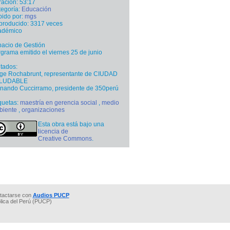
ación: 53:17
egoría:
Educación
ido por:
mgs
producido: 3317 veces
adémico
acio de Gestión
grama emitido el viernes 25 de junio
itados:
rge Rochabrunt, representante de CIUDAD
LUDABLE
nando Cuccirramo, presidente de 350perú
quetas:
maestría en gerencia social
,
medio
biente
,
organizaciones
Esta obra está bajo una
licencia de
Creative Commons
.
tactarse con
Audios PUCP
ólica del Perú (PUCP)