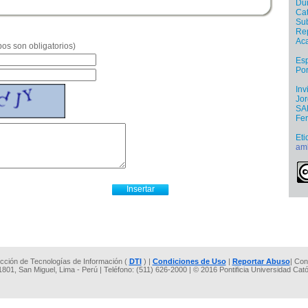
Dur
Cat
Sub
Re
Ac
os son obligatorios)
Esp
Por
Inv
Jo
SA
Fer
Eti
am
rección de Tecnologías de Información (
DTI
) |
Condiciones de Uso
|
Reportar Abuso
| Con
 1801, San Miguel, Lima - Perú | Teléfono: (511) 626-2000 | © 2016 Pontificia Universidad Cat