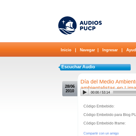
Inicio
|
Navegar
|
Ingresar
|
Ayud
Escuchar Audio
.
Día del Medio Ambient
28/06
ambientalistas en Lim
2010
00:00
/
53:14
Código Embebido:
Código Embebido para Blog P
Código Embebido Iframe:
Compartir con un amigo