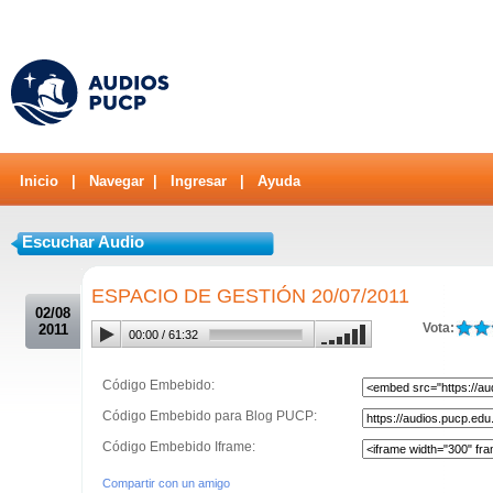
Inicio
|
Navegar
|
Ingresar
|
Ayuda
Escuchar Audio
.
ESPACIO DE GESTIÓN 20/07/2011
02/08
Vota:
2011
00:00
/
61:32
Código Embebido:
Código Embebido para Blog PUCP:
Código Embebido Iframe:
Compartir con un amigo