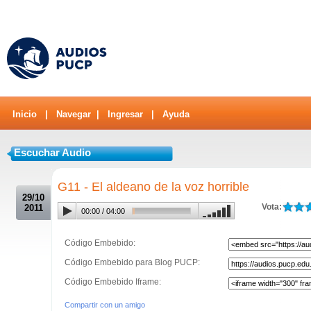
Inicio
|
Navegar
|
Ingresar
|
Ayuda
Escuchar Audio
.
G11 - El aldeano de la voz horrible
29/10
Vota:
2011
00:00
/
04:00
Código Embebido:
Código Embebido para Blog PUCP:
Código Embebido Iframe:
Compartir con un amigo