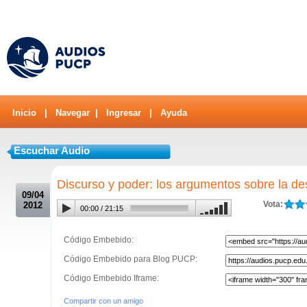
Inicio
|
Navegar
|
Ingresar
|
Ayuda
Escuchar Audio
.
Discurso y poder: los argumentos sobre la de
09/04
Vota:
2012
00:00
/
21:15
Código Embebido:
Código Embebido para Blog PUCP:
Código Embebido Iframe:
Compartir con un amigo